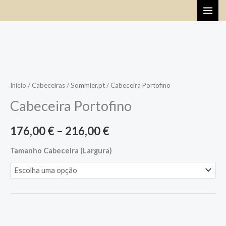
Skip
to
content
Price
range:
Início
/
Cabeceiras
/
Sommier.pt
/ Cabeceira Portofino
176,00 €
Cabeceira Portofino
through
176,00
€
–
216,00
€
216,00 €
Tamanho Cabeceira (Largura)