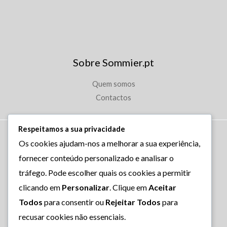
Sobre Sommier.pt
Quem somos
Contactos
Respeitamos a sua privacidade
Copyright © 2026 Sommier.pt.
Os cookies ajudam-nos a melhorar a sua experiência,
Powered by A Carvalho & J. Cunha Unip. Lda. All rights
fornecer conteúdo personalizado e analisar o
reserved.
tráfego. Pode escolher quais os cookies a permitir
clicando em
Personalizar
. Clique em
Aceitar
Todos
para consentir ou
Rejeitar Todos
para
FAQ
recusar cookies não essenciais.