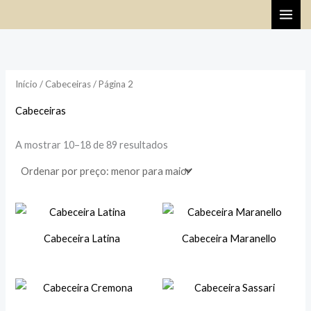
Ordenado
Skip
por
preço:
to
menor
para
content
maior
Início
/
Cabeceiras
/ Página 2
Cabeceiras
A mostrar 10–18 de 89 resultados
Cabeceira Latina
Cabeceira Maranello