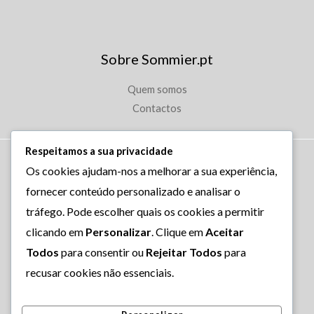
Sobre Sommier.pt
Quem somos
Contactos
Respeitamos a sua privacidade
Copyright © 2026 Sommier.pt.
Os cookies ajudam-nos a melhorar a sua experiência,
Powered by A Carvalho & J. Cunha Unip. Lda. All rights
fornecer conteúdo personalizado e analisar o
reserved.
tráfego. Pode escolher quais os cookies a permitir
clicando em
Personalizar
. Clique em
Aceitar
Todos
para consentir ou
Rejeitar Todos
para
FAQ
recusar cookies não essenciais.
Termos e Condições